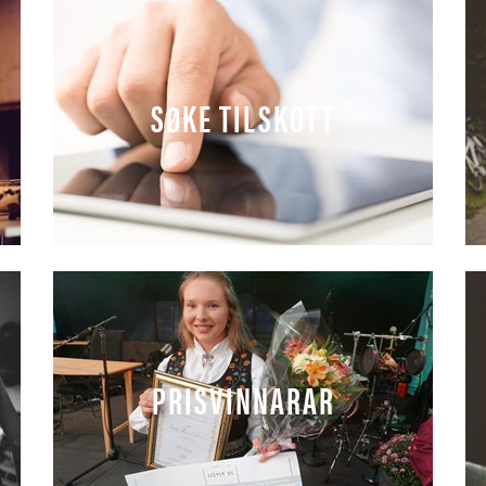
SØKE TILSKOTT
PRISVINNARAR