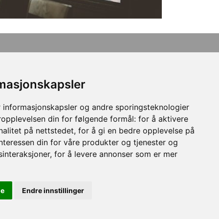
rmasjonskapsler
 informasjonskapsler og andre sporingsteknologier
ropplevelsen din for følgende formål:
for å aktivere
alitet på nettstedet
,
for å gi en bedre opplevelse på
interessen din for våre produkter og tjenester og
sinteraksjoner
,
for å levere annonser som er mer
Valdres folkemusikklag
Tyinvegen 27
2900 Fagernes
le
Endre innstillinger
Se/endre ditt samtykke