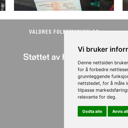
VALDRES FOLKEMUSIKKLAG
Vi bruker info
Denne nettsiden bruker
for å forbedre nettlese
grunnleggende funksjon
nettstedet
,
for å måle 
tilpasse markedsføring
relevante for deg
.
Godta alle
Avvis al