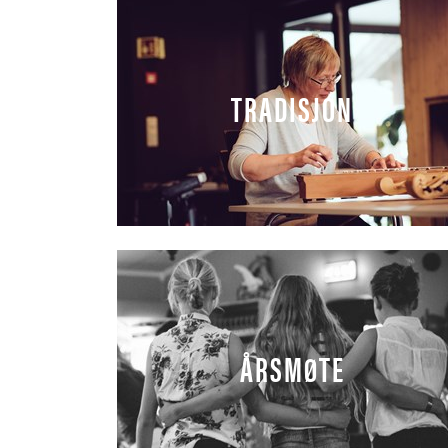
TRADISJON
ÅRSMØTE